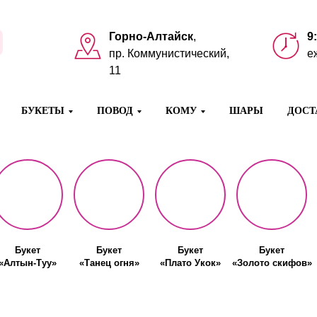
Горно-Алтайск
,
9
пр. Коммунистический,
е
11
БУКЕТЫ
ПОВОД
КОМУ
ШАРЫ
ДОСТ
Букет
Букет
Букет
Букет
«Алтын-Туу»
«Танец огня»
«Плато Укок»
«Золото скифов»