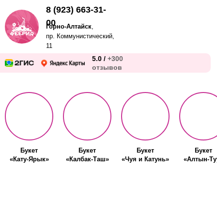
8 (923) 663-31-
00
Горно-Алтайск
,
пр. Коммунистический,
11
5.0 /
+300
отзывов
Букет
Букет
Букет
Букет
«Кату-Ярык»
«Калбак-Таш»
«Чуя и Катунь»
«Алтын-Ту