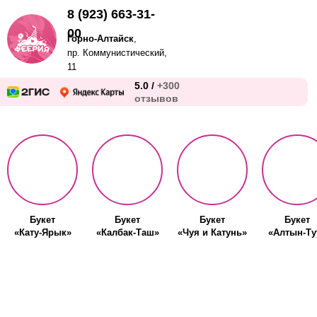
8 (923) 663-31-
00
Горно-Алтайск
,
пр. Коммунистический,
11
5.0 /
+300
отзывов
Букет
Букет
Букет
Букет
«Кату-Ярык»
«Калбак-Таш»
«Чуя и Катунь»
«Алтын-Ту