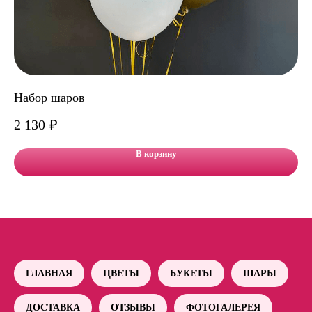
Набор шаров
На
2 130
₽
9 
В корзину
ГЛАВНАЯ
ЦВЕТЫ
БУКЕТЫ
ШАРЫ
ДОСТАВКА
ОТЗЫВЫ
ФОТОГАЛЕРЕЯ