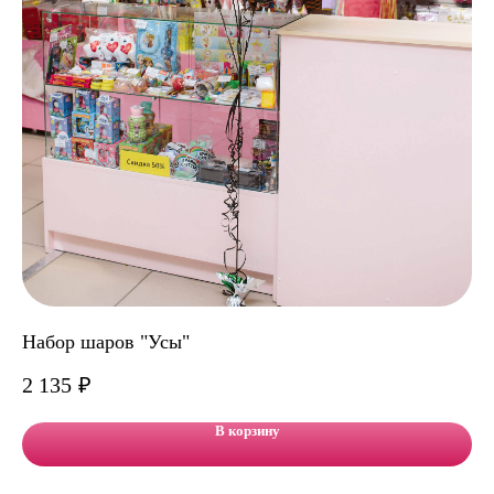
Набор шаров "Усы"
На
2 135
₽
5 
В корзину