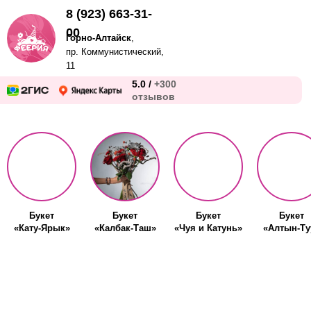
8 (923) 663-31-
00
Горно-Алтайск
,
пр. Коммунистический,
11
5.0 /
+300
отзывов
Букет
Букет
Букет
Букет
«Кату-Ярык»
«Калбак-Таш»
«Чуя и Катунь»
«Алтын-Ту