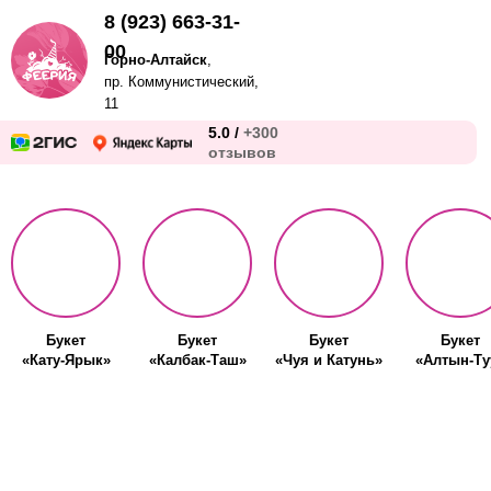
8 (923) 663-31-
00
Горно-Алтайск
,
пр. Коммунистический,
11
5.0 /
+300
отзывов
Букет
Букет
Букет
Букет
«Кату-Ярык»
«Калбак-Таш»
«Чуя и Катунь»
«Алтын-Ту