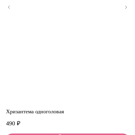
Хризантема одноголовая
На
490
₽
5 