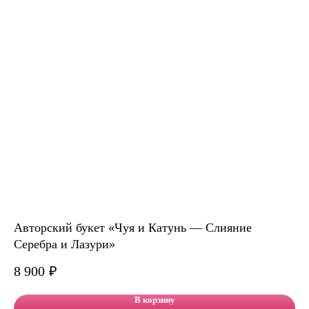
Авторский букет «Чуя и Катунь — Слияние
Ра
Серебра и Лазури»
8 900
₽
В корзину