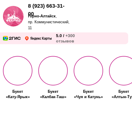
8 (923) 663-31-
00
Горно-Алтайск
,
пр. Коммунистический,
11
5.0 /
+300
отзывов
Букет
Букет
Букет
Букет
«Кату-Ярык»
«Калбак-Таш»
«Чуя и Катунь»
«Алтын-Ту