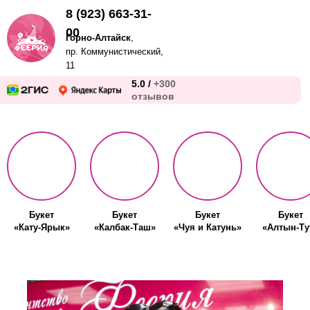
8 (923) 663-31-
00
Горно-Алтайск
,
пр. Коммунистический,
11
5.0 /
+300
отзывов
Букет
Букет
Букет
Букет
«Кату-Ярык»
«Калбак-Таш»
«Чуя и Катунь»
«Алтын-Ту