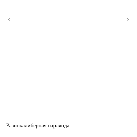
Разнокалиберная гирлянда
На