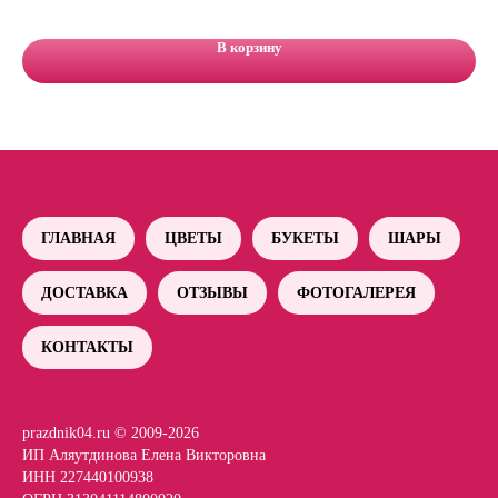
6 
В корзину
ГЛАВНАЯ
ЦВЕТЫ
БУКЕТЫ
ШАРЫ
ДОСТАВКА
ОТЗЫВЫ
ФОТОГАЛЕРЕЯ
КОНТАКТЫ
prazdnik04.ru © 2009-2026
ИП Аляутдинова Елена Викторовна
ИНН 227440100938