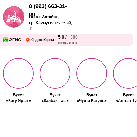
8 (923) 663-31-
00
Горно-Алтайск
,
пр. Коммунистический,
11
5.0 /
+300
отзывов
Букет
Букет
Букет
Букет
«Кату-Ярык»
«Калбак-Таш»
«Чуя и Катунь»
«Алтын-Ту