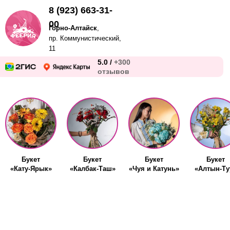
8 (923) 663-31-
00
Горно-Алтайск
,
пр. Коммунистический,
11
5.0 /
+300
отзывов
Букет
Букет
Букет
Букет
«Кату-Ярык»
«Калбак-Таш»
«Чуя и Катунь»
«Алтын-Ту